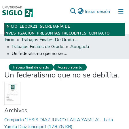
(current)
Iniciar sesión
INICIO
EBOOK21
SECRETARÍA DE
Subir
INVESTIGACIÓN
PREGUNTAS FRECUENTES
CONTACTO
Inicio
Trabajos Finales De Grado Y Posgrado
Trabajos Finales de Grado
Abogacía
Un federalismo que no se debilita.
Trabajo final de grado
Acceso abierto
Un federalismo que no se debilita.
Archivos
Comparto 'TESIS DIAZ JUNCO LAILA YAMILA' - Laila
Yamila Diaz Junco.pdf
(179.78 KB)