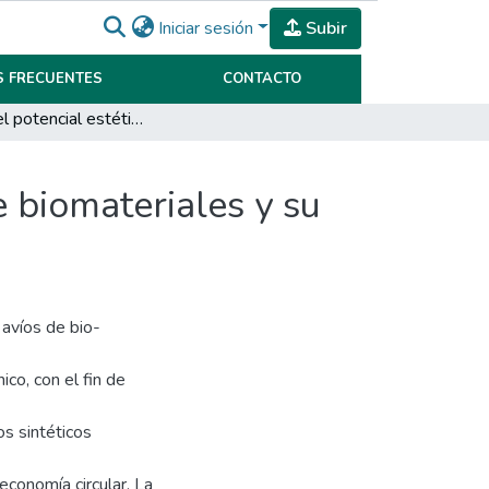
Iniciar sesión
Subir
 FRECUENTES
CONTACTO
A-BIOS: el potencial estético en avíos y apliques de biomateriales y su viabilidad productiva
e biomateriales y su
 avíos de bio-
co, con el fin de
s sintéticos
 economía circular. La