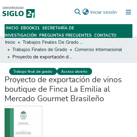
(current)
Iniciar sesión
INICIO
EBOOK21
SECRETARÍA DE
Subir
INVESTIGACIÓN
PREGUNTAS FRECUENTES
CONTACTO
Inicio
Trabajos Finales De Grado Y Posgrado
Trabajos Finales de Grado
Comercio Internacional
Proyecto de exportación de vinos boutique de Finca La Emilia al Mercado Gourmet Brasileño
Trabajo final de grado
Acceso abierto
Proyecto de exportación de vinos
boutique de Finca La Emilia al
Mercado Gourmet Brasileño