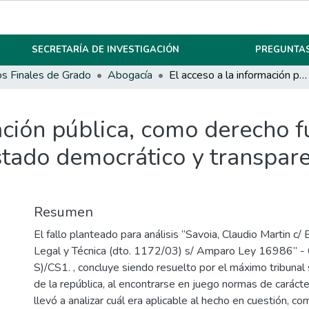
SECRETARÍA DE INVESTIGACIÓN
PREGUNTAS
os Finales de Grado
Abogacía
El acceso a la información pública, como derecho fundamental; fortalecimiento del estado democrático y transparencia en la gestión pública
mación pública, como derecho 
stado democrático y transpare
Resumen
El fallo planteado para análisis “Savoia, Claudio Martin c/
Legal y Técnica (dto. 1172/03) s/ Amparo Ley 16986” 
S)/CS1. , concluye siendo resuelto por el máximo tribunal
de la república, al encontrarse en juego normas de carácte
o
llevó a analizar cuál era aplicable al hecho en cuestión, c