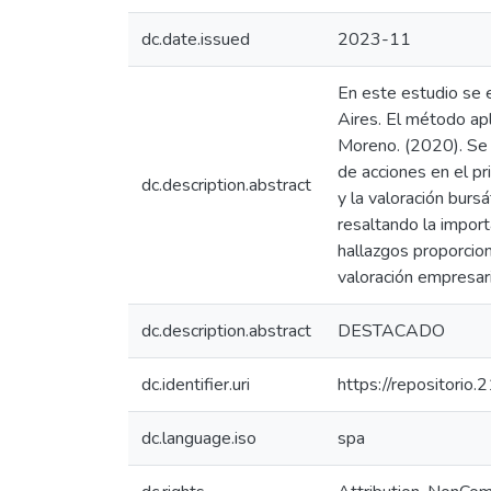
dc.date.issued
2023-11
En este estudio se e
Aires. El método ap
Moreno. (2020). Se a
de acciones en el pr
dc.description.abstract
y la valoración burs
resaltando la import
hallazgos proporcion
valoración empresari
dc.description.abstract
DESTACADO
dc.identifier.uri
https://repositorio
dc.language.iso
spa