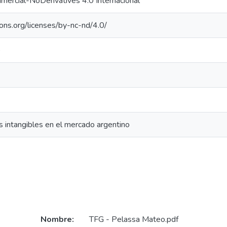
ercial-NoDerivatives 4.0 Internacional
ons.org/licenses/by-nc-nd/4.0/
o
os intangibles en el mercado argentino
Nombre:
TFG - Pelassa Mateo.pdf