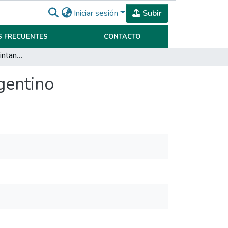
Iniciar sesión
Subir
 FRECUENTES
CONTACTO
El valor oculto de los intangibles en el mercado argentino
gentino