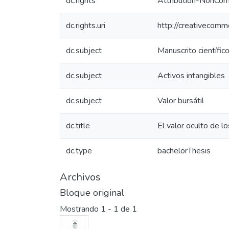
dc.rights
Attribution-NonComm
dc.rights.uri
http://creativecomm
dc.subject
Manuscrito científic
dc.subject
Activos intangibles
dc.subject
Valor bursátil
dc.title
El valor oculto de l
dc.type
bachelorThesis
Archivos
Bloque original
Mostrando
1 - 1 de 1