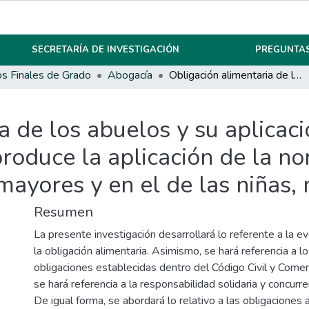
SECRETARÍA DE INVESTIGACIÓN
PREGUNTAS
os Finales de Grado
Abogacía
Obligación alimentaria de los abuelos y su aplicación en el orden jurídico. Efectos que produce la aplicación de la norma en el sector social de los adultos mayores y en el de las niñas, niños y adolescentes.
a de los abuelos y su aplicaci
produce la aplicación de la n
mayores y en el de las niñas,
Resumen
La presente investigación desarrollará lo referente a la ev
la obligación alimentaria. Asimismo, se hará referencia a l
obligaciones establecidas dentro del Código Civil y Comerc
se hará referencia a la responsabilidad solidaria y concurre
De igual forma, se abordará lo relativo a las obligaciones 