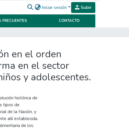
Iniciar sesión
Subir
 FRECUENTES
CONTACTO
ón en el orden
orma en el sector
 niños y adolescentes.
olución histórica de
os tipos de
ial de la Nación, y
nte allí establecida.
alimentaria de los