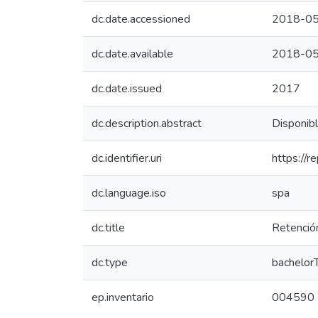
dc.date.accessioned
2018-05
dc.date.available
2018-05
dc.date.issued
2017
dc.description.abstract
Disponib
dc.identifier.uri
https://
dc.language.iso
spa
dc.title
Retención
dc.type
bachelor
ep.inventario
004590