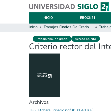
INICIO
EBOOK21
Inicio
Trabajos Finales De Grado Y Posgrado
Trabaj
Trabajo final de grado
Acceso abierto
Criterio rector del In
Archivos
TFG_Bichara_Ignacio.pdf
(831.49 KB)