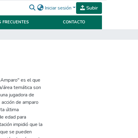
Iniciar sesión
Subir
 FRECUENTES
CONTACTO
 - Amparo" es el que
a/área temática son
 una jugadora de
a acción de amparo
ta última
de edad para
tación impidió que la
a que se pueden