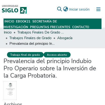
(current)
Iniciar sesión
INICIO
EBOOK21
SECRETARÍA DE
Subir
INVESTIGACIÓN
PREGUNTAS FRECUENTES
CONTACTO
Inicio
Trabajos Finales De Grado Y Posgrado
Trabajos Finales de Grado
Abogacía
Prevalencia del principio Indubio Pro Operario sobre la Inversión de la Carga Probatoria.
Trabajo final de grado
Acceso abierto
Prevalencia del principio Indubio
Pro Operario sobre la Inversión de
la Carga Probatoria.
Archivos