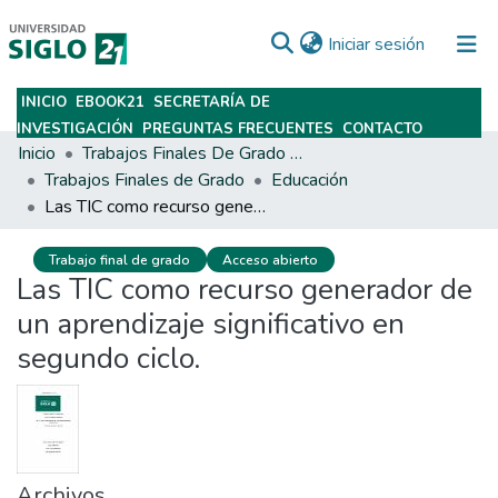
(current)
Iniciar sesión
INICIO
EBOOK21
SECRETARÍA DE
Subir
INVESTIGACIÓN
PREGUNTAS FRECUENTES
CONTACTO
Inicio
Trabajos Finales De Grado Y Posgrado
Trabajos Finales de Grado
Educación
Las TIC como recurso generador de un aprendizaje significativo en segundo ciclo.
Trabajo final de grado
Acceso abierto
Las TIC como recurso generador de
un aprendizaje significativo en
segundo ciclo.
Archivos