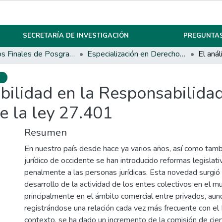
SECRETARÍA DE INVESTIGACIÓN
PREGUNTAS
Trabajos Finales de Posgrados y Maestrías
Especialización en Derecho Penal Tributario y Económico
o
pabilidad en la Responsabilida
de la ley 27.401
Resumen
En nuestro país desde hace ya varios años, así como tam
jurídico de occidente se han introducido reformas legislati
penalmente a las personas jurídicas. Esta novedad surgió 
desarrollo de la actividad de los entes colectivos en el mu
principalmente en el ámbito comercial entre privados, au
registrándose una relación cada vez más frecuente con el
contexto, se ha dado un incremento de la comisión de cierto