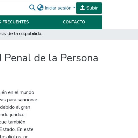
Iniciar sesión
Subir
 FRECUENTES
CONTACTO
El análisis de la culpabilidad en la Responsabilidad Penal de la Persona Jurídica en el marco de la ley 27.401
d Penal de la Persona
bién en el mundo
vas para sancionar
debido al gran
ndo jurídico,
nque también
 Estado. En este
s ilícitos, no