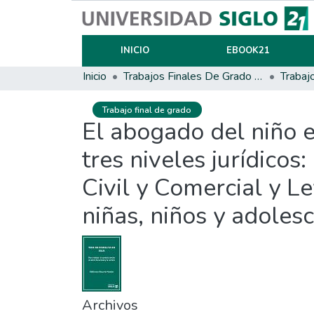
INICIO
EBOOK21
Inicio
Trabajos Finales De Grado Y Posgrado
Trabaj
Trabajo final de grado
El abogado del niño en
tres niveles jurídico
Civil y Comercial y L
niñas, niños y adoles
Archivos