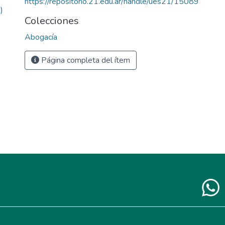
https://repositorio.21.edu.ar/handle/ues21/15089
)
Colecciones
Abogacía
Página completa del ítem