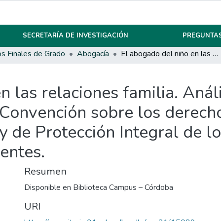
SECRETARÍA DE INVESTIGACIÓN
PREGUNTAS
os Finales de Grado
Abogacía
El abogado del niño en las relaciones familia. Análisis de la figura en tres niveles jurídicos: Convención sobre los derechos del niño, código Civil y Comercial y Ley de Protección Integral de los derechos de los niñas, niños y adolescentes.
 las relaciones familia. Análi
s: Convención sobre los derech
ey de Protección Integral de l
centes.
Resumen
Disponible en Biblioteca Campus – Córdoba
URI