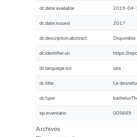
dc.date.available
2019-04-
dc.date.issued
2017
dc.description.abstract
Disponible
dc.identifier.uri
https://re
dc.language.iso
spa
dc.title
La desnatur
dc.type
bachelorTh
ep.inventario
005669
Archivos