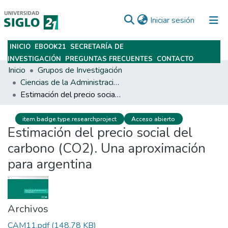
(current)
Iniciar sesión
INICIO
EBOOK21
SECRETARÍA DE
Subir
INVESTIGACIÓN
PREGUNTAS FRECUENTES
CONTACTO
Inicio
Grupos de Investigación
Ciencias de la Administración y Management
Estimación del precio social del carbono (CO2). Una aproximación para argentina
item.badge.type.researchproject
Acceso abierto
Estimación del precio social del
carbono (CO2). Una aproximación
para argentina
Archivos
CAM11.pdf
(148.78 KB)