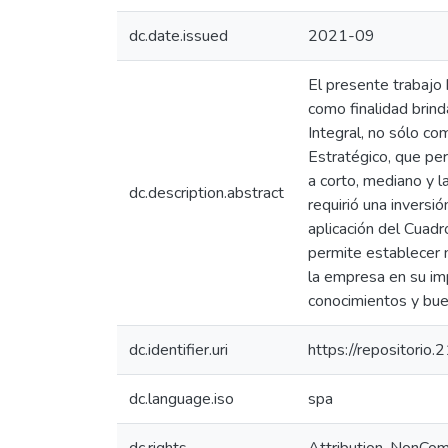
dc.date.issued
2021-09
El presente trabajo
como finalidad brin
Integral, no sólo c
Estratégico, que pe
a corto, mediano y l
dc.description.abstract
requirió una inversi
aplicación del Cuadr
permite establecer n
la empresa en su im
conocimientos y bue
dc.identifier.uri
https://repositorio
dc.language.iso
spa