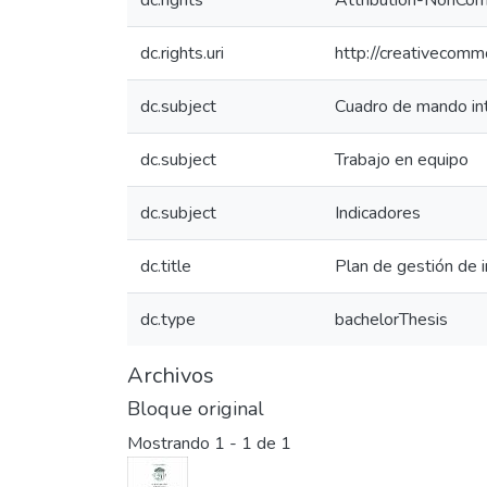
dc.rights
Attribution-NonComm
dc.rights.uri
http://creativecomm
dc.subject
Cuadro de mando in
dc.subject
Trabajo en equipo
dc.subject
Indicadores
dc.title
Plan de gestión de i
dc.type
bachelorThesis
Archivos
Bloque original
Mostrando
1 - 1 de 1