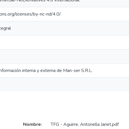
ercial-NoDerivatives 4.0 Internacional
ons.org/licenses/by-nc-nd/4.0/
tegral
nformación interna y externa de Man-ser S.R.L.
Nombre:
TFG - Aguirre, Antonella Janet.pdf