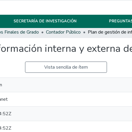
SECRETARÍA DE INVESTIGACIÓN
PREGUNTAS
os Finales de Grado
Contador Público
formación interna y externa d
Vista sencilla de ítem
ín
anet
4:52Z
4:52Z