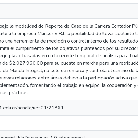
 bajo la modalidad de Reporte de Caso de la Carrera Contador Púb
darle a la empresa Manser S.R.L.la posibilidad de llevar adelant
omo una herramienta de medición o control interno de los resulta
rmita el cumplimiento de los objetivos planteados por su direcci
argo plazo, basadas en un horizonte temporal de análisis para fin
ón de $2.027.960,00 para su puesta en marcha pero una retribució
o de Mando Integral, no solo se remarca y controla el camino de 
uevas relaciones entre áreas debido a la participación activa qu
plementación, fomentando el trabajo en equipo, la cooperación y
nas prácticas.
.21.edu.ar/handle/ues21/21861