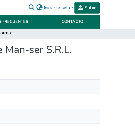
Iniciar sesión
Subir
 FRECUENTES
CONTACTO
Plan de gestión de información interna y externa de Man-ser S.R.L.
e Man-ser S.R.L.