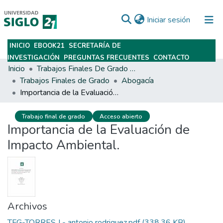
(current)
Iniciar sesión
INICIO
EBOOK21
SECRETARÍA DE
Subir
INVESTIGACIÓN
PREGUNTAS FRECUENTES
CONTACTO
Inicio
Trabajos Finales De Grado Y Posgrado
Trabajos Finales de Grado
Abogacía
Importancia de la Evaluación de Impacto Ambiental.
Trabajo final de grado
Acceso abierto
Importancia de la Evaluación de
Impacto Ambiental.
Archivos
TFG-TORRES J - antonio rodriguez.pdf
(338.36 KB)