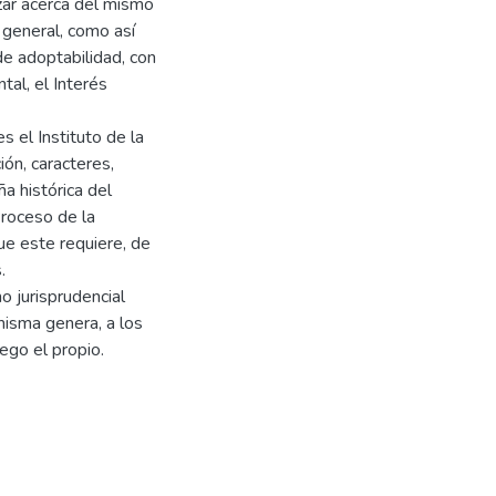
izar acerca del mismo
 general, como así
de adoptabilidad, con
tal, el Interés
s el Instituto de la
ón, caracteres,
ña histórica del
Proceso de la
ue este requiere, de
.
o jurisprudencial
misma genera, a los
uego el propio.