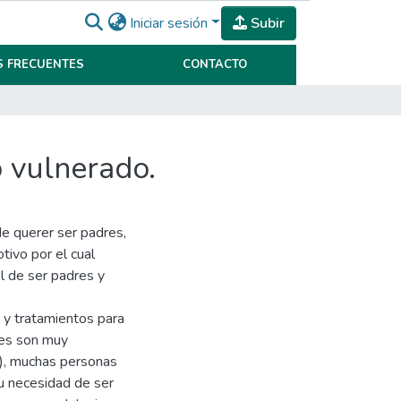
Iniciar sesión
Subir
 FRECUENTES
CONTACTO
o vulnerado.
de querer ser padres,
tivo por el cual
l de ser padres y
s y tratamientos para
ales son muy
s), muchas personas
su necesidad de ser