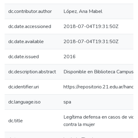
dc.contributor.author
López, Ana Mabel
dc.date.accessioned
2018-07-04T19:31:50Z
dc.date.available
2018-07-04T19:31:50Z
dc.date.issued
2016
dc.description.abstract
Disponible en Biblioteca Campus 
dc.identifier.uri
https://repositorio.21.edu.ar/han
dc.language.iso
spa
Legítima defensa en casos de viol
dc.title
contra la mujer