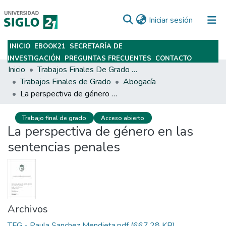
(current)
Iniciar sesión
INICIO
EBOOK21
SECRETARÍA DE
Subir
INVESTIGACIÓN
PREGUNTAS FRECUENTES
CONTACTO
Inicio
Trabajos Finales De Grado Y Posgrado
Trabajos Finales de Grado
Abogacía
La perspectiva de género en las sentencias penales
Trabajo final de grado
Acceso abierto
La perspectiva de género en las
sentencias penales
Archivos
TFG - Paula Sanchez Mendieta.pdf
(667.28 KB)