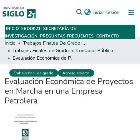
(current)
Iniciar sesión
INICIO
EBOOK21
SECRETARÍA DE
Subir
INVESTIGACIÓN
PREGUNTAS FRECUENTES
CONTACTO
Inicio
Trabajos Finales De Grado Y Posgrado
Trabajos Finales de Grado
Contador Público
Evaluación Económica de Proyectos en Marcha en una Empresa Petrolera
Trabajo final de grado
Acceso abierto
Evaluación Económica de Proyectos
en Marcha en una Empresa
Petrolera