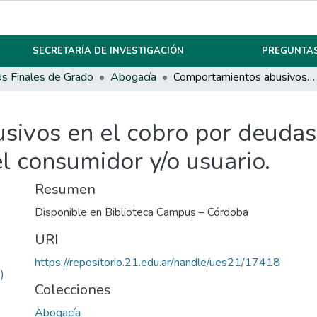
SECRETARÍA DE INVESTIGACIÓN
PREGUNTAS
os Finales de Grado
Abogacía
Comportamientos abusivos en el cobro por deudas. Análisis en el marco del régimen tuitivo del consumidor y/o usuario.
ivos en el cobro por deudas.
el consumidor y/o usuario.
Resumen
Disponible en Biblioteca Campus – Córdoba
URI
https://repositorio.21.edu.ar/handle/ues21/17418
)
Colecciones
Abogacía