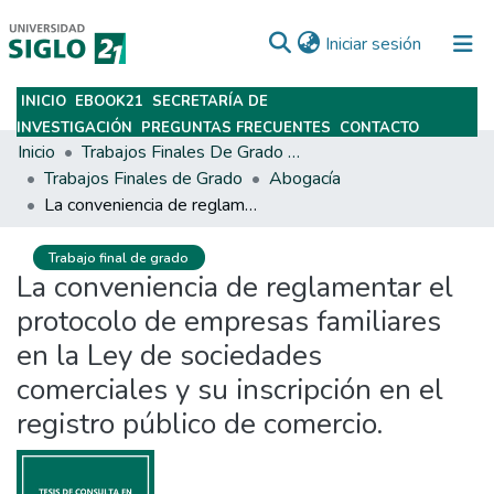
(current)
Iniciar sesión
INICIO
EBOOK21
SECRETARÍA DE
Subir
INVESTIGACIÓN
PREGUNTAS FRECUENTES
CONTACTO
Inicio
Trabajos Finales De Grado Y Posgrado
Trabajos Finales de Grado
Abogacía
La conveniencia de reglamentar el protocolo de empresas familiares en la Ley de sociedades comerciales y su inscripción en el registro público de comercio.
Trabajo final de grado
La conveniencia de reglamentar el
protocolo de empresas familiares
en la Ley de sociedades
comerciales y su inscripción en el
registro público de comercio.