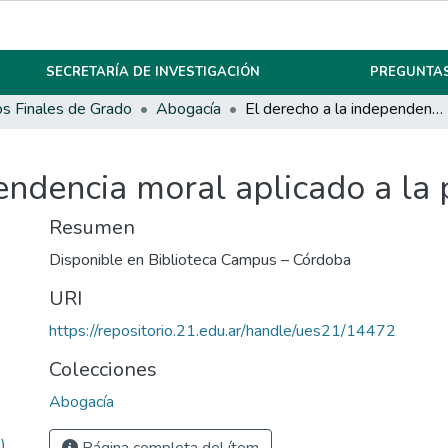
SECRETARÍA DE INVESTIGACIÓN
PREGUNTAS
os Finales de Grado
Abogacía
El derecho a la independencia moral aplicado a la pornografía
endencia moral aplicado a la 
Resumen
Disponible en Biblioteca Campus – Córdoba
URI
https://repositorio.21.edu.ar/handle/ues21/14472
Colecciones
Abogacía
)