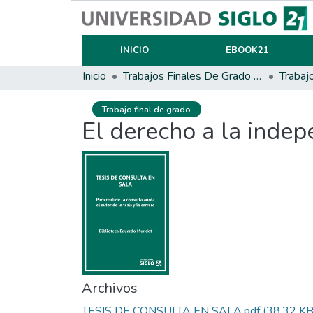
INICIO
EBOOK21
Inicio
Trabajos Finales De Grado Y Posgrado
Trabaj
Trabajo final de grado
El derecho a la indep
Archivos
TESIS DE CONSULTA EN SALA.pdf
(38.32 KB