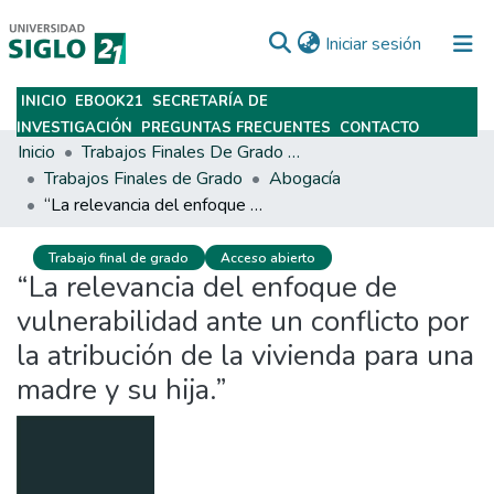
(current)
Iniciar sesión
INICIO
EBOOK21
SECRETARÍA DE
Subir
INVESTIGACIÓN
PREGUNTAS FRECUENTES
CONTACTO
Inicio
Trabajos Finales De Grado Y Posgrado
Trabajos Finales de Grado
Abogacía
“La relevancia del enfoque de vulnerabilidad ante un conflicto por la atribución de la vivienda para una madre y su hija.”
Trabajo final de grado
Acceso abierto
“La relevancia del enfoque de
vulnerabilidad ante un conflicto por
la atribución de la vivienda para una
madre y su hija.”