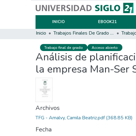
INICIO
EBOOK21
Inicio
Trabajos Finales De Grado Y Posgrado
Trabaj
Trabajo final de grado
Acceso abierto
Análisis de planificac
la empresa Man-Ser S
Archivos
TFG - Amalvy, Camila Beatriz.pdf
(368.85 KB)
Fecha