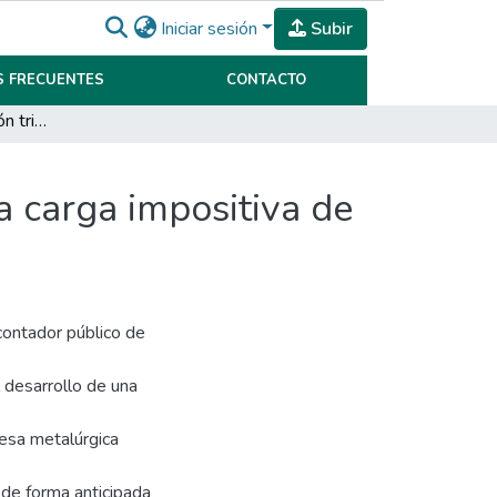
Iniciar sesión
Subir
 FRECUENTES
CONTACTO
Análisis de planificación tributaria para minimizar la carga impositiva de la empresa Man-Ser S.R.L.
la carga impositiva de
 contador público de
l desarrollo de una
resa metalúrgica
 de forma anticipada