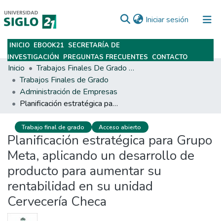
(current)
Iniciar sesión
INICIO
EBOOK21
SECRETARÍA DE
Subir
INVESTIGACIÓN
PREGUNTAS FRECUENTES
CONTACTO
Inicio
Trabajos Finales De Grado Y Posgrado
Trabajos Finales de Grado
Administración de Empresas
Planificación estratégica para Grupo Meta, aplicando un desarrollo de producto para aumentar su rentabilidad en su unidad Cervecería Checa
Trabajo final de grado
Acceso abierto
Planificación estratégica para Grupo
Meta, aplicando un desarrollo de
producto para aumentar su
rentabilidad en su unidad
Cervecería Checa