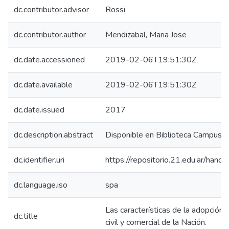
dc.contributor.advisor
Rossi
dc.contributor.author
Mendizabal, Maria Jose
dc.date.accessioned
2019-02-06T19:51:30Z
dc.date.available
2019-02-06T19:51:30Z
dc.date.issued
2017
dc.description.abstract
Disponible en Biblioteca Campus 
dc.identifier.uri
https://repositorio.21.edu.ar/han
dc.language.iso
spa
Las características de la adopción 
dc.title
civil y comercial de la Nación.