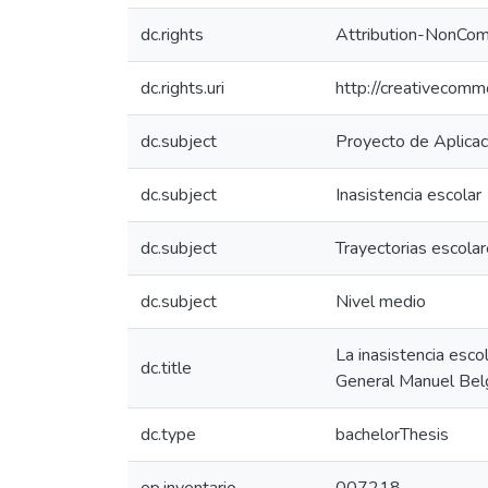
dc.rights
Attribution-NonCom
dc.rights.uri
http://creativecomm
dc.subject
Proyecto de Aplicac
dc.subject
Inasistencia escolar
dc.subject
Trayectorias escola
dc.subject
Nivel medio
La inasistencia esco
dc.title
General Manuel Belg
dc.type
bachelorThesis