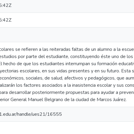
5:42Z
5:42Z
colares se refieren a las reiteradas faltas de un alumno a la escu
estudios por parte del estudiante, constituyendo éste uno de los
El hecho de que los estudiantes interrumpan su formación educat
yectorias escolares, en sus vidas presentes y en su futuro. Esta s
, económicos, sociales, de salud, afectivos y pedagógicos, que a
lizarán los factores asociados a la inasistencia escolar y sus con
para desarrollar posteriormente propuestas para ayudar a prevenir
rior General Manuel Belgrano de la ciudad de Marcos Juárez.
.21.edu.ar/handle/ues21/16555