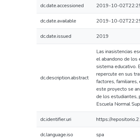
dc.date.accessioned
2019-10-02T22:2
dc.date.available
2019-10-02T22:2
dc.date.issued
2019
Las inasistencias es
el abandono de los 
sistema educativo. 
repercute en sus tra
dc.description.abstract
factores, familiares
este proyecto se ana
de los estudiantes, 
Escuela Normal Supe
dc.identifier.uri
https://repositorio
dc.language.iso
spa