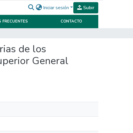
Iniciar sesión
Subir
 FRECUENTES
CONTACTO
rias de los
uperior General