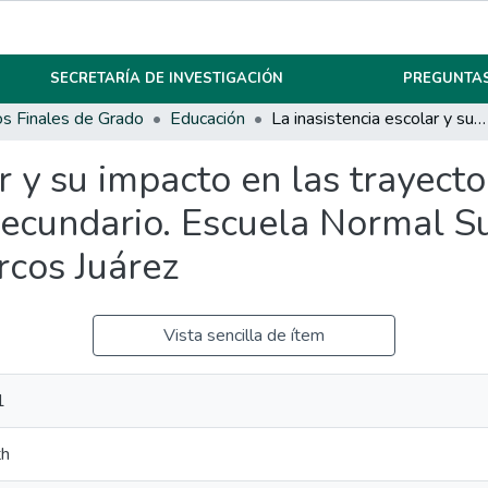
SECRETARÍA DE INVESTIGACIÓN
PREGUNTAS
os Finales de Grado
Educación
La inasistencia escolar y su impacto en las trayectorias de los estudiantes de nivel secundario. Escuela Normal Superior General Manuel Belgrano. Marcos Juárez
r y su impacto en las trayecto
 secundario. Escuela Normal S
cos Juárez
Vista sencilla de ítem
1
th