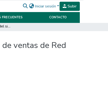
Iniciar sesión
Subir
 FRECUENTES
CONTACTO
Estudio y evaluación del sistema de control interno de ventas de Red Surcos S.A
o de ventas de Red