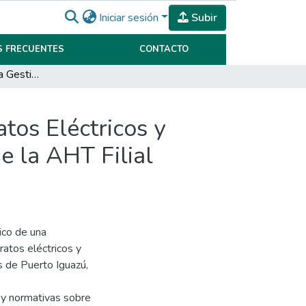
Iniciar sesión
Subir
 FRECUENTES
CONTACTO
Lineamientos para la Gestión de Residuos de Aparatos Eléctricos y Electrónicos (RAEE) en hoteles DE 4 y 5 estrellas de la AHT Filial Iguazú.
tos Eléctricos y
e la AHT Filial
ico de una
atos eléctricos y
s de Puerto Iguazú,
s y normativas sobre