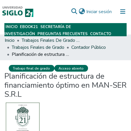
(current)
Iniciar sesión
INICIO
EBOOK21
SECRETARÍA DE
Subir
INVESTIGACIÓN
PREGUNTAS FRECUENTES
CONTACTO
Inicio
Trabajos Finales De Grado Y Posgrado
Trabajos Finales de Grado
Contador Público
Planificación de estructura de financiamiento óptimo en MAN-SER S.R.L
Trabajo final de grado
Acceso abierto
Planificación de estructura de
financiamiento óptimo en MAN-SER
S.R.L