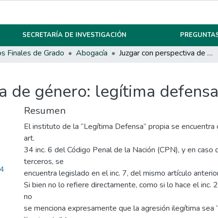
SECRETARÍA DE INVESTIGACIÓN
PREGUNTAS
os Finales de Grado
Abogacía
Juzgar con perspectiva de género: legítima defensa o venganza
va de género: legítima defens
Resumen
El instituto de la “Legítima Defensa” propia se encuentra
art.
34 inc. 6 del Código Penal de la Nación (CPN), y en caso 
terceros, se
74
encuentra legislado en el inc. 7, del mismo artículo anterior
Si bien no lo refiere directamente, como si lo hace el inc. 
no
se menciona expresamente que la agresión ilegítima sea “