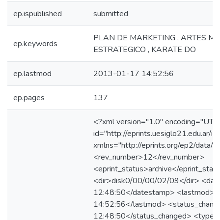
ep.ispublished
submitted
PLAN DE MARKETING , ARTES MA
ep.keywords
ESTRATEGICO , KARATE DO
ep.lastmod
2013-01-17 14:52:56
ep.pages
137
<?xml version="1.0" encoding="UTF
id="http://eprints.uesiglo21.edu.ar/id
xmlns="http://eprints.org/ep2/data/2
<rev_number>12</rev_number>
<eprint_status>archive</eprint_stat
<dir>disk0/00/00/02/09</dir> <d
12:48:50</datestamp> <lastmod>
14:52:56</lastmod> <status_cha
12:48:50</status_changed> <type>