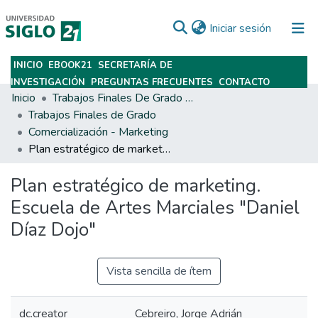
(current)
Iniciar sesión
INICIO
EBOOK21
SECRETARÍA DE
Subir
INVESTIGACIÓN
PREGUNTAS FRECUENTES
CONTACTO
Inicio
Trabajos Finales De Grado Y Posgrado
Trabajos Finales de Grado
Comercialización - Marketing
Plan estratégico de marketing. Escuela de Artes Marciales "Daniel Díaz Dojo"
Plan estratégico de marketing.
Escuela de Artes Marciales "Daniel
Díaz Dojo"
Vista sencilla de ítem
dc.creator
Cebreiro, Jorge Adrián