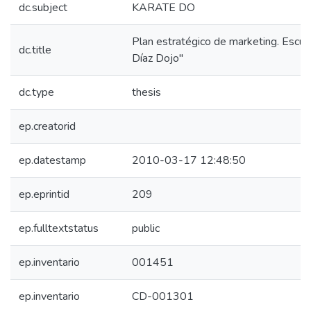
dc.subject
KARATE DO
Plan estratégico de marketing. Escue
dc.title
Díaz Dojo"
dc.type
thesis
ep.creatorid
ep.datestamp
2010-03-17 12:48:50
ep.eprintid
209
ep.fulltextstatus
public
ep.inventario
001451
ep.inventario
CD-001301