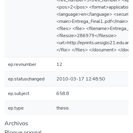
<rev_number>5</rev_number> <eprin
<pos>2</pos> <format>application/
<language>en</language> <security>
<main>Entrega_Final1..pdf</main> 
<files> <file> <filename>Entrega_Fi
<filesize>286979</filesize>
<url>http://eprints.uesiglo21.edu.ar/
</file> </files> </document> </doc
ep.revnumber
12
ep.statuschanged
2010-03-17 12:48:50
ep.subject
658.8
ep.type
thesis
Archivos
Bloque original