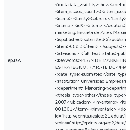
<metadata_visibility>show</metadata
<item_issues_count>0</item_issues
<name> <family>Cebreiro</family> <
</name> <id/> </item> </creators> <
marketing. Escuela de Artes Marciale
<ispublished>submitted</ispublishe
<item>658.8</item> </subjects> <
</divisions> <full_text_status>publi
ep.raw
<keywords>PLAN DE MARKETING 
ESTRATEGICO , KARATE DO</keyw
<date_type>submitted</date_type
<institution>Universidad Empresarial
<department>Marketing</departme
<thesis_type>other</thesis_type> 
2007</ubicacion> <inventario> <i
001301</item> </inventario> <do
id="http://eprints.uesiglo21.edu.ar/
xmlns="http://eprints.org/ep2/data