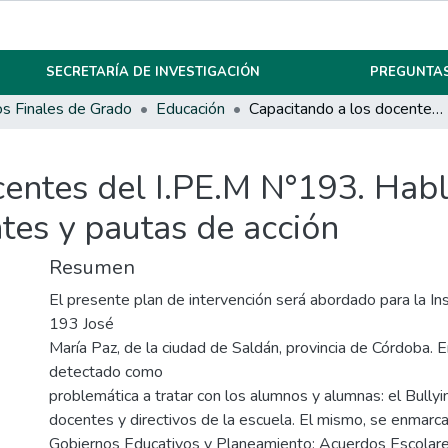
SECRETARÍA DE INVESTIGACIÓN
PREGUNTAS
os Finales de Grado
Educación
Capacitando a los docentes del I.PE.M N°193. Hablemos de bullying, el rol de adultos referentes y pautas de acción
centes del I.PE.M N°193. Habl
ntes y pautas de acción
Resumen
El presente plan de intervención será abordado para la Ins
193 José
María Paz, de la ciudad de Saldán, provincia de Córdoba. En
detectado como
problemática a tratar con los alumnos y alumnas: el Bullyi
docentes y directivos de la escuela. El mismo, se enmarca 
Gobiernos Educativos y Planeamiento: Acuerdos Escolare