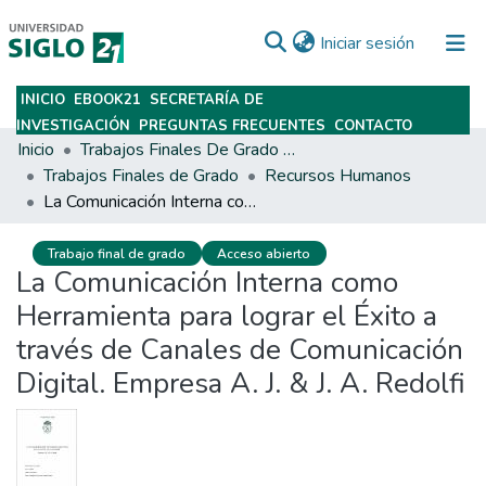
(current)
Iniciar sesión
INICIO
EBOOK21
SECRETARÍA DE
Subir
INVESTIGACIÓN
PREGUNTAS FRECUENTES
CONTACTO
Inicio
Trabajos Finales De Grado Y Posgrado
Trabajos Finales de Grado
Recursos Humanos
La Comunicación Interna como Herramienta para lograr el Éxito a través de Canales de Comunicación Digital. Empresa A. J. & J. A. Redolfi
Trabajo final de grado
Acceso abierto
La Comunicación Interna como
Herramienta para lograr el Éxito a
través de Canales de Comunicación
Digital. Empresa A. J. & J. A. Redolfi