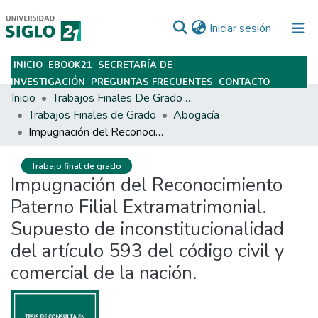
(current)
Iniciar sesión
INICIO
EBOOK21
SECRETARÍA DE
Subir
INVESTIGACIÓN
PREGUNTAS FRECUENTES
CONTACTO
Inicio
Trabajos Finales De Grado Y Posgrado
Trabajos Finales de Grado
Abogacía
Impugnación del Reconocimiento Paterno Filial Extramatrimonial. Supuesto de inconstitucionalidad del artículo 593 del código civil y comercial de la nación.
Trabajo final de grado
Impugnación del Reconocimiento
Paterno Filial Extramatrimonial.
Supuesto de inconstitucionalidad
del artículo 593 del código civil y
comercial de la nación.