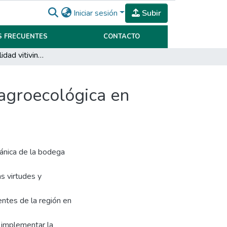
Iniciar sesión
Subir
 FRECUENTES
CONTACTO
Gestión de la calidad vitivinícola y sustentabilidad agroecológica en Finca “La Emilia”
d agroecológica en
gánica de la bodega
s virtudes y
entes de la región en
 implementar la