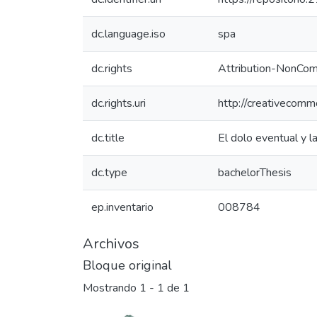
dc.language.iso
spa
dc.rights
Attribution-NonCom
dc.rights.uri
http://creativecomm
dc.title
El dolo eventual y l
dc.type
bachelorThesis
ep.inventario
008784
Archivos
Bloque original
Mostrando
1 - 1 de 1