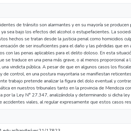
identes de tránsito son alarmantes y en su mayoría se producen 
, ya sea bajo los efectos del alcohol o estupefacientes. La socie
stos hechos se tratan desde la justicia penal como homicidios cul
ensación de ser insuficientes para el daño y las pérdidas que en
s con las penas aplicables para el delito doloso. En esta situac
e se traduce en una pena más grave, o al menos proporcional a la
 una vindicta pública. A pesar de que en algunos casos los fiscal
 de control, en una postura mayoritaria se manifiestan reticentes 
nte trabajo pretende analizar la figura del dolo eventual y contras
ática en nuestros tribunales tanto en la provincia de Mendoza com
da por la Ley N° 27.347, analizándola y determinando si dicha ley
e accidentes viales, al regular expresamente que estos casos res
.21.edu.ar/handle/ues21/17823