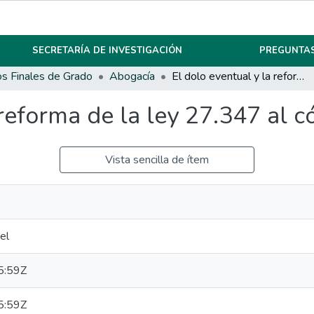
SECRETARÍA DE INVESTIGACIÓN
PREGUNTAS
os Finales de Grado
Abogacía
El dolo eventual y la reforma de la ley 27.347 al código penal argentino.
 reforma de la ley 27.347 al c
Vista sencilla de ítem
el
5:59Z
5:59Z