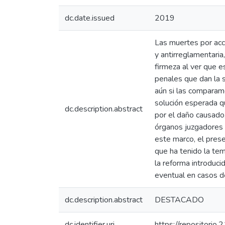
dc.date.issued
2019
Las muertes por acc
y antirreglamentaria
firmeza al ver que e
penales que dan la s
aún si las comparamo
solución esperada qu
dc.description.abstract
por el daño causado,
órganos juzgadores y
este marco, el prese
que ha tenido la tem
la reforma introduci
eventual en casos d
dc.description.abstract
DESTACADO
dc.identifier.uri
https://repositorio