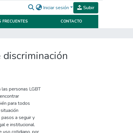
Iniciar sesión
Subir
 FRECUENTES
CONTACTO
 discriminación
ra las personas LGBT
encontrar
bién para todos
situación
e pasos a seguir y
l e institucional.
 uso cotidiano, por