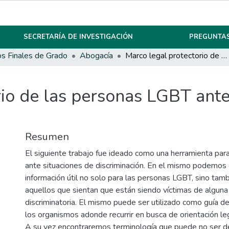
SECRETARÍA DE INVESTIGACIÓN
PREGUNTAS
os Finales de Grado
Abogacía
Marco legal protectorio de las personas LGBT ante discriminación laboral.
io de las personas LGBT ante
Resumen
El siguiente trabajo fue ideado como una herramienta pa
ante situaciones de discriminación. En el mismo podemos 
información útil no solo para las personas LGBT, sino tam
aquellos que sientan que están siendo víctimas de alguna 
discriminatoria. El mismo puede ser utilizado como guía d
los organismos adonde recurrir en busca de orientación lega
A su vez encontraremos terminología que puede no ser de