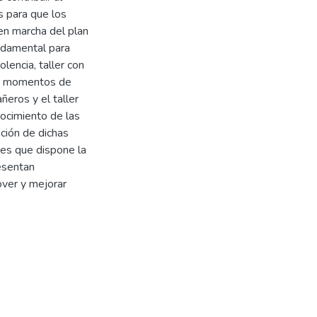
s para que los
en marcha del plan
undamental para
lencia, taller con
as, momentos de
ñeros y el taller
nocimiento de las
ación de dichas
ales que dispone la
resentan
ver y mejorar