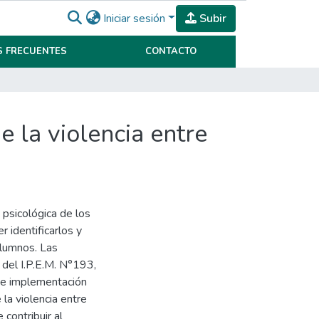
Iniciar sesión
Subir
 FRECUENTES
CONTACTO
e la violencia entre
y psicológica de los
r identificarlos y
alumnos. Las
 del I.P.E.M. N°193,
o e implementación
 la violencia entre
 contribuir al