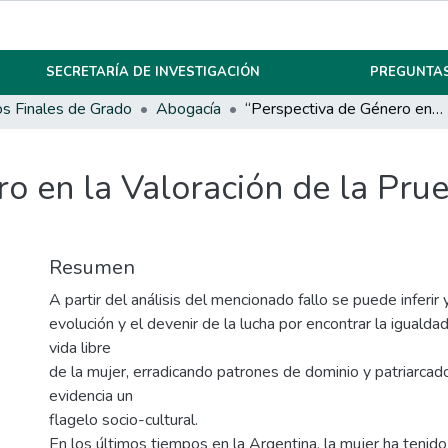
SECRETARÍA DE INVESTIGACIÓN
PREGUNTAS
os Finales de Grado
Abogacía
“Perspectiva de Género en la Valoración de la Prueba dentro del Proceso Penal”
o en la Valoración de la Pru
Resumen
A partir del análisis del mencionado fallo se puede inferir y
evolución y el devenir de la lucha por encontrar la igualda
vida libre
de la mujer, erradicando patrones de dominio y patriarca
evidencia un
flagelo socio-cultural.
En los últimos tiempos en la Argentina, la mujer ha tenid