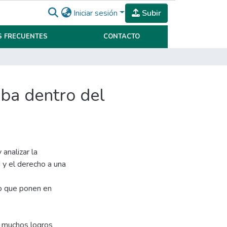
Iniciar sesión
Subir
 FRECUENTES
CONTACTO
eba dentro del
 analizar la
d y el derecho a una
do que ponen en
o muchos logros