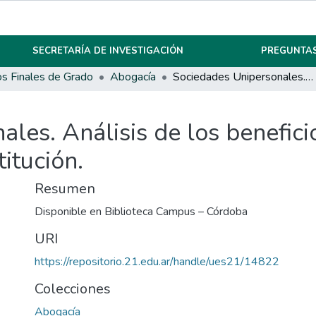
SECRETARÍA DE INVESTIGACIÓN
PREGUNTAS
os Finales de Grado
Abogacía
Sociedades Unipersonales. Análisis de los beneficios e inconvenientes jurídicos para su constitución.
les. Análisis de los benefici
titución.
Resumen
Disponible en Biblioteca Campus – Córdoba
URI
https://repositorio.21.edu.ar/handle/ues21/14822
Colecciones
Abogacía