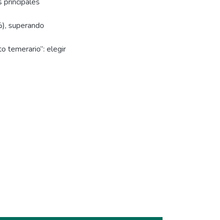
 principales
), superando
o temerario”: elegir