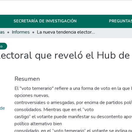
SECRETARÍA DE INVESTIGACIÓN
PREGUNTAS
ias
Informes
La nueva tendencia electoral que reveló el Hub de Conocimiento Insight 21
to
ectoral que reveló el Hub de
Resumen
El "voto temerario" refiere a una forma de voto en la que 
opciones nuevas,
controversiales o arriesgadas, por encima de partidos polí
 de
consolidados. Mientras que en el “voto
castigo” el votante puede manifestar su descontento apo
político alternativo bien
consolidado, en el “voto temerario” el votante se inclina 