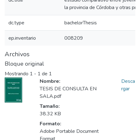
dc.title
estudio comparativo entre jóvenes
la provincia de Córdoba y otras prov
dc.type
bachelorThesis
ep.inventario
008209
Archivos
Bloque original
Mostrando
1 - 1 de 1
Nombre:
Desca
TESIS DE CONSULTA EN
rgar
SALA.pdf
Tamaño:
38.32 KB
Formato:
Adobe Portable Document
Format