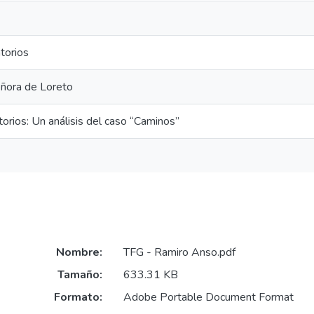
torios
eñora de Loreto
orios: Un análisis del caso “Caminos”
Nombre:
TFG - Ramiro Anso.pdf
Tamaño:
633.31 KB
Formato:
Adobe Portable Document Format