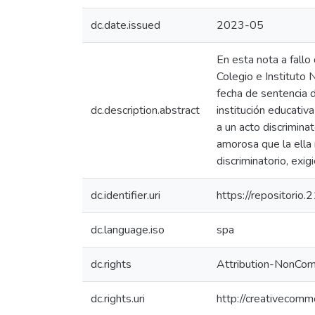
dc.date.issued
2023-05
En esta nota a fallo
Colegio e Instituto 
fecha de sentencia d
dc.description.abstract
institución educativ
a un acto discrimina
amorosa que la ella 
discriminatorio, exi
dc.identifier.uri
https://repositorio
dc.language.iso
spa
dc.rights
Attribution-NonComm
dc.rights.uri
http://creativecomm