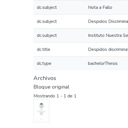
dc.subject
Nota a Fallo
dc.subject
Despidos Discrimina
dc.subject
Instituto Nuestra S
dc.title
Despidos discriminat
dc.type
bachelorThesis
Archivos
Bloque original
Mostrando
1 - 1 de 1