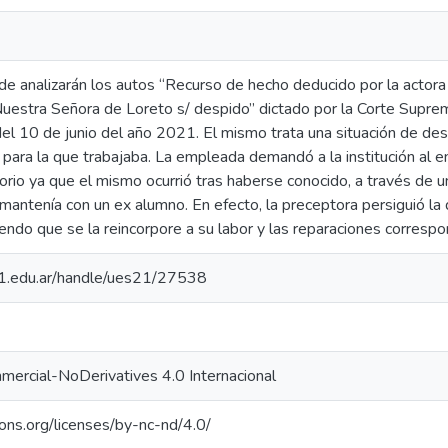
 de analizarán los autos “Recurso de hecho deducido por la actora 
Nuestra Señora de Loreto s/ despido” dictado por la Corte Suprem
el 10 de junio del año 2021. El mismo trata una situación de des
a para la que trabajaba. La empleada demandó a la institución al 
torio ya que el mismo ocurrió tras haberse conocido, a través de u
mantenía con un ex alumno. En efecto, la preceptora persiguió la 
giendo que se la reincorpore a su labor y las reparaciones corresp
.21.edu.ar/handle/ues21/27538
ercial-NoDerivatives 4.0 Internacional
ons.org/licenses/by-nc-nd/4.0/