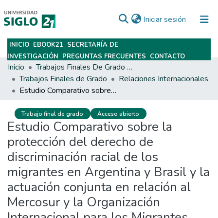
(current)
Iniciar sesión
INICIO
EBOOK21
SECRETARÍA DE
Subir
INVESTIGACIÓN
PREGUNTAS FRECUENTES
CONTACTO
Inicio
Trabajos Finales De Grado Y Posgrado
Trabajos Finales de Grado
Relaciones Internacionales
Estudio Comparativo sobre la protección del derecho de discriminación racial de los migrantes en Argentina y Brasil y la actuación conjunta en relación al Mercosur y la Organización Internacional para los Migrantes durante el periodo 2016-2020
Trabajo final de grado
Acceso abierto
Estudio Comparativo sobre la
protección del derecho de
discriminación racial de los
migrantes en Argentina y Brasil y la
actuación conjunta en relación al
Mercosur y la Organización
Internacional para los Migrantes