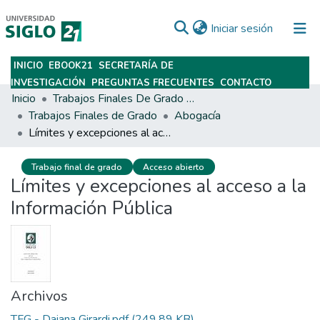
(current)
Iniciar sesión
INICIO
EBOOK21
SECRETARÍA DE
Subir
INVESTIGACIÓN
PREGUNTAS FRECUENTES
CONTACTO
Inicio
Trabajos Finales De Grado Y Posgrado
Trabajos Finales de Grado
Abogacía
Límites y excepciones al acceso a la Información Pública
Trabajo final de grado
Acceso abierto
Límites y excepciones al acceso a la
Información Pública
Archivos
TFG - Daiana Girardi.pdf
(249.89 KB)