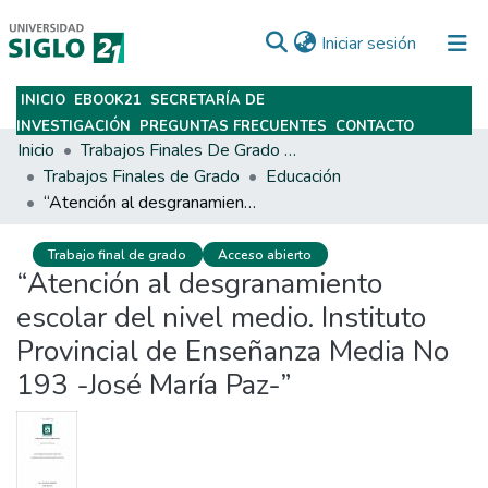
(current)
Iniciar sesión
INICIO
EBOOK21
SECRETARÍA DE
Subir
INVESTIGACIÓN
PREGUNTAS FRECUENTES
CONTACTO
Inicio
Trabajos Finales De Grado Y Posgrado
Trabajos Finales de Grado
Educación
“Atención al desgranamiento escolar del nivel medio. Instituto Provincial de Enseñanza Media No 193 -José María Paz-”
Trabajo final de grado
Acceso abierto
“Atención al desgranamiento
escolar del nivel medio. Instituto
Provincial de Enseñanza Media No
193 -José María Paz-”