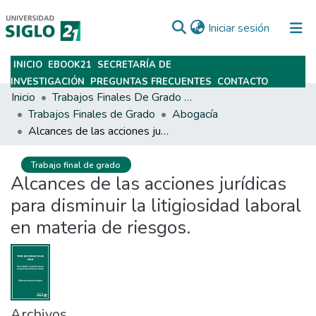
(current)
Iniciar sesión
INICIO
EBOOK21
SECRETARÍA DE
Subir
INVESTIGACIÓN
PREGUNTAS FRECUENTES
CONTACTO
Inicio
Trabajos Finales De Grado Y Posgrado
Trabajos Finales de Grado
Abogacía
Alcances de las acciones jurídicas para disminuir la litigiosidad laboral en materia de riesgos.
Trabajo final de grado
Alcances de las acciones jurídicas
para disminuir la litigiosidad laboral
en materia de riesgos.
Archivos