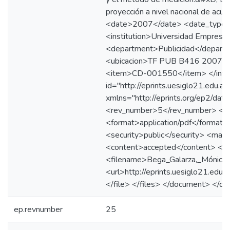
proyección a nivel nacional de acu
<date>2007</date> <date_type>
<institution>Universidad Empresari
<department>Publicidad</departm
<ubicacion>TF PUB B416 2007</u
<item>CD-001550</item> </inve
id="http://eprints.uesiglo21.edu.a
xmlns="http://eprints.org/ep2/da
<rev_number>5</rev_number> <ep
<format>application/pdf</format
<security>public</security> <mai
<content>accepted</content> <fil
<filename>Bega_Galarza,_Mónica.
<url>http://eprints.uesiglo21.e
</file> </files> </document> </d
ep.revnumber
25