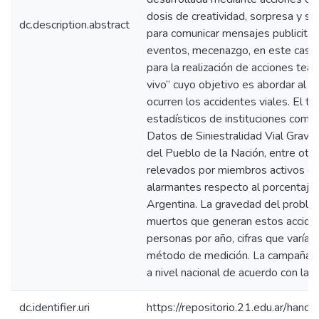
dosis de creatividad, sorpresa y 
dc.description.abstract
para comunicar mensajes publicita
eventos, mecenazgo, en este caso pa
para la realización de acciones tea
vivo” cuyo objetivo es abordar al 
ocurren los accidentes viales. El te
estadísticos de instituciones como 
Datos de Siniestralidad Vial Grave 
del Pueblo de la Nación, entre otras
relevados por miembros activos d
alarmantes respecto al porcentaje 
Argentina. La gravedad del problem
muertos que generan estos acciden
personas por año, cifras que varían
método de medición. La campaña se
a nivel nacional de acuerdo con las
dc.identifier.uri
https://repositorio.21.edu.ar/han