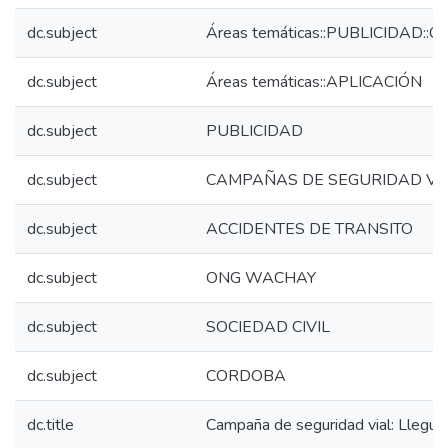
dc.subject
Áreas temáticas::PUBLICIDAD::Cam
dc.subject
Áreas temáticas::APLICACIÓN
dc.subject
PUBLICIDAD
dc.subject
CAMPAÑAS DE SEGURIDAD VI
dc.subject
ACCIDENTES DE TRANSITO
dc.subject
ONG WACHAY
dc.subject
SOCIEDAD CIVIL
dc.subject
CORDOBA
dc.title
Campaña de seguridad vial: Llegu