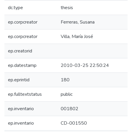
dc.type
thesis
ep.corpcreator
Ferreras, Susana
ep.corpcreator
Villa, María José
ep.creatorid
ep.datestamp
2010-03-25 22:50:24
ep.eprintid
180
ep.fulltextstatus
public
ep.inventario
001802
ep.inventario
CD-001550