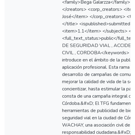
<family>Bega Galarzza</family> 
</creators> <corp_creators> <item
José</item> </corp_creators> <ti
</title> <ispublished>submitted<
<item>1.1</item> </subjects> <d
<full_text_status>public</full
DE SEGURIDAD VIAL , ACCIDE
CIVIL , CORDOBA</keywords> <abst
introduce en el ámbito de la publi
aplicación profesional. Esta rama d
desarrollo de campañas de comunic
mejorar la calidad de vida de la soc
concientizar, hasta estimular la pa
consta de una campaña integral de 
Córdoba.&#xD; El TFG fundamental
herramientas de publicidad de bien
seguridad vial en la ciudad de Cór
WACHAY, una asociación civil de C
responsabilidad ciudadana.&#xD; D