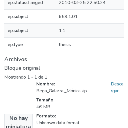
ep.statuschanged
2010-03-25 22:50:24
ep.subject
659.1.01
ep.subject
1.1
ep.type
thesis
Archivos
Bloque original
Mostrando
1 - 1 de 1
Nombre:
Desca
Bega_Galarza,_Mónica.zip
rgar
Tamaño:
46 MB
Formato:
No hay
Unknown data format
miniatura