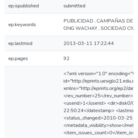
ep.ispublished
submitted
PUBLICIDAD , CAMPAÑAS DE SE
ep.keywords
ONG WACHAY , SOCIEDAD CIVI
ep.lastmod
2013-03-11 17:22:44
ep.pages
92
<?xml version="1.0" encoding="U
id="http://eprints.uesiglo21.edu.ar
xmlns="http://eprints.org/ep2/dat
<rev_number>25</rev_number> <ep
<userid>1</userid> <dir>disk0/
22:50:24</datestamp> <lastmo
<status_changed>2010-03-25 22
<metadata_visibility>show</metada
<item_issues_count>0</item_iss