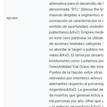
alternativa para el desarrollo de l
denominada “BTL” (Below the line)
masivas dirigidas a segmentos esp
ep.raw
concepción se caracteriza por el em
sentido de oportunidad, creándos
publicitarios.&#xD; Emplea medios
en este caso particular se utilizará
de acciones teatrales callejeras, 
es abordar al target o público met
viales.&#xD; El tema por desarrolla
instituciones como Luchemos por la 
Siniestralidad Vial Grave del Inst
Pueblo de la Nación, entre otras. Di
relevados por miembros activos d
alarmantes respecto al porcentaje 
Argentina.&#xD; La gravedad del p
de muertos que generan estos acci
mil personas por año, cifras que v
y el método de medición.&#xD; La 